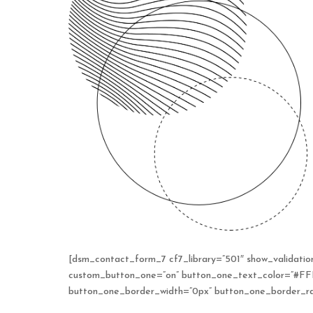
[dsm_contact_form_7 cf7_library=”501″ show_validation
custom_button_one=”on” button_one_text_color=”#F
button_one_border_width=”0px” button_one_border_rad